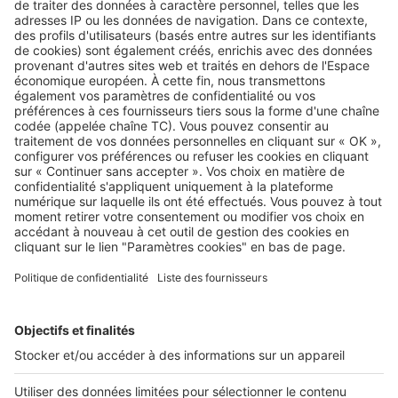
comporter des mentions obligatoires - pourra se révéler plus
compliquée que prévu. Enfin, louer un bien immobilier
implique de rédiger une annonce, de la diffuser, d’organiser
les visites et d’opérer une sélection entre les dossiers des
candidats à la location. C’est donc une opération
particulièrement chronophage… D’autant plus qu’une fois
que le bien sera loué, son propriétaire devra encore en
assurer la gestion locative (encaisser les loyers, envoyer les
quittances, gérer les éventuels impayés…) sans l’aide de
personne.
Image
Louer
Louer à son enfant avec le dispositif
Jeanbrun : tout ce qu’il faut savoir