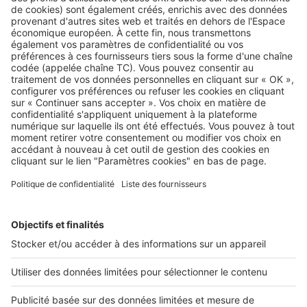
Nouvelle recherche
Ex :
Acheter
,
Décoration
,
Lyon
,
Marseille
...
SeLoger neuf c'est aussi...
DÉCOUVRIR