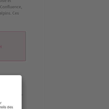
oise et
t Confluence,
alpins. Ces
et
FPI et le
 des
it
+ 17 % par
usse de 13 %