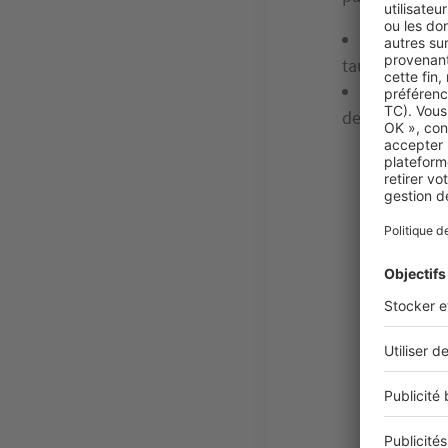
53 % en acc
taux réduit.
47 % en in
de Villeurban