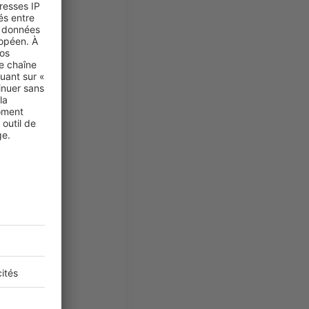
 et la TVA à
A de Lyon et