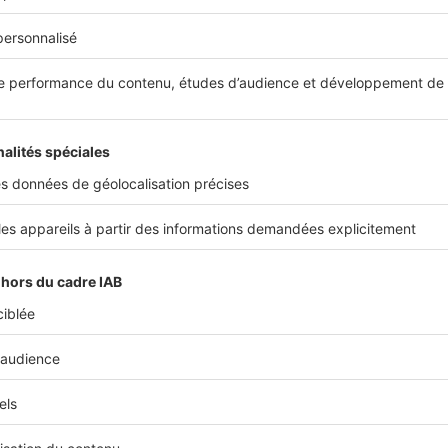
 À SAVOIR
uilibre entre investisseurs et accédants est de mise. La maison indi
e un peu à la traîne avec seulement 500 ventes, majoritairement en
ssion.
ier rare et des recours abusifs sur le logement neuf