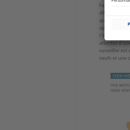
Face à une dem
difficilement 
quand les
rec
opérations. La
l’instruction 
attentes d’une
surveiller est
neufs et une o