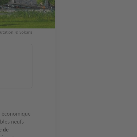
utation. © Sokaris
le économique
ubles neufs
e de