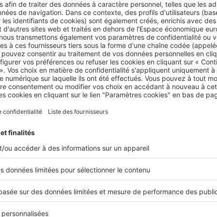
ession à titre de résidence principale dopés par le plan 3 A
vestissement liés au dispositif Pinel et au passage en zone 
ne.