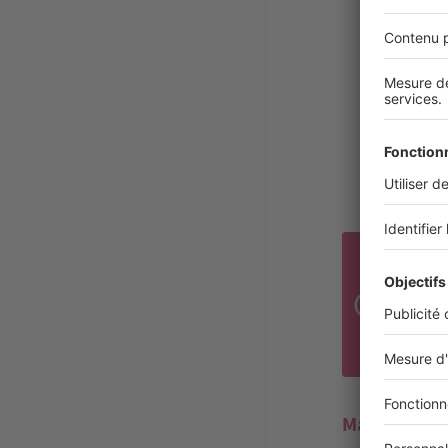
BON
L’éq
rest
acce
Mais un fonc