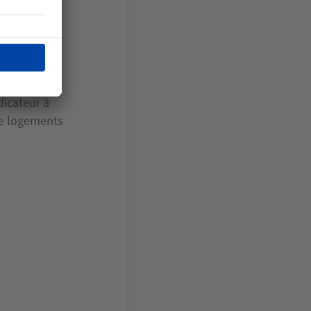
se libère
ptables et
velles
 dans
répondre aux
dicateur à
 de logements