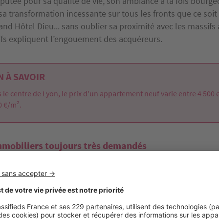
putée pour sa qualité de vie, son ambiance à la fois bourge
sa transformation incessante sur tous les fronts que ce soi
and Hôtel Dieu... sans oublier sa proximité avec les massifs 
tifs expliquent l’engouement des acquéreurs.
 À SAVOIR
 le centre de Lyon, le prix d'un appartement neuf varie entre 4 500 
0 €/m².
mmobiliers toujours très demandés
ation des promoteurs immobiliers de la région lyonnaise, la 
es de la conjoncture immobilière, le Cecim, le nombre total
n 2016 pour la Métropole de Lyon s’élève à 6 726 unités, so
15
. Le collectif représente 6 274 de ces réservations, en ha
l’année précédente :