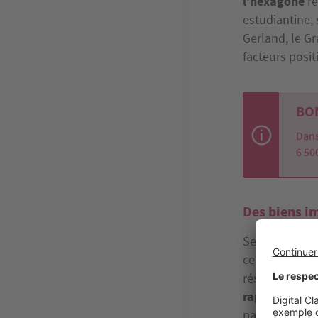
l’hexagone
ré
estudiantine, 
Gerland, le Gr
facteurs posi
BON
Dans
6 50
Des biens i
Selon la fédér
centre d’étud
réservations e
rapport à 20
par rapport à 