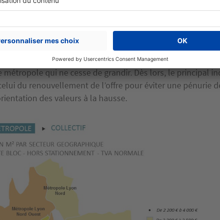
ande soutenue, l’offre se raréfie. Surtout quand le foncier 
et devient inabordable pour sortir des logements à prix acce
ours abusifs
freinent ou bloquent le développement de nou
 révision du PLU-H devrait permettre d’améliorer la fluidité
des autorisations de construire et de bâtir davantage pour 
 métropole qui ne cesse de grandir. Dès lors, le principal in
 celui du renouvellement de l’offre pour éviter une pénurie
rientation des valeurs à la hausse.