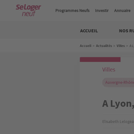
Aller
au
Programmes Neufs
Investir
Annuaire
contenu
principal
Neuf
ACCUEIL
NOS R
Fil
Accueil
>
Actualités
>
Villes
>
A L
d'Ariane
Villes
Auvergne-Rhône
A Lyon,
Elisabeth Lelogea