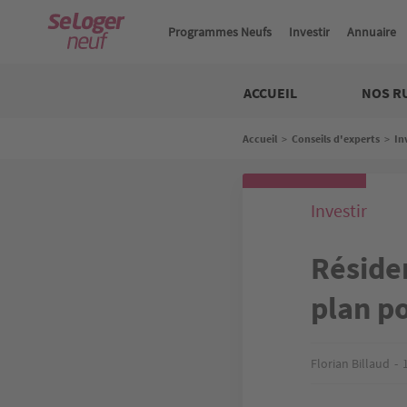
Aller
au
Programmes Neufs
Investir
Annuaire
contenu
principal
Neuf
ACCUEIL
NOS R
Fil
Accueil
>
Conseils d'experts
>
In
d'Ariane
Investir
Réside
plan po
Florian Billaud