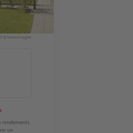
uf. © helmutvogler
s
es rendements
rer un