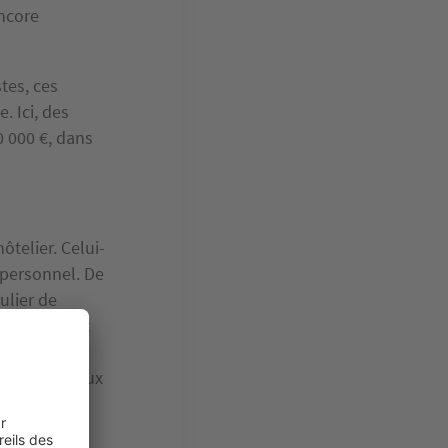
ncore
tes, ces
 Ici, des
0 000 €, dans
ôtelier. Celui-
u personnel. De
ulier de
nnaires, vont
emiers
de gestion aux