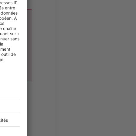
SES
de
ent
t, votre
d’exiger
… Soyez
chés les
er
ord, vous
 mobilier. De
mi eux, le