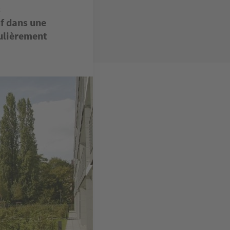
s
f dans une
culièrement