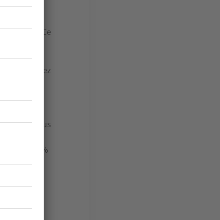
déduire des
elles : les
ortissement. Ce
er de loyers
ntable,
ci, vous aurez
.
osé et si vous
nt sur 9 ans
tteindre 11 %
 en vigueur
, en impôts.
ion de