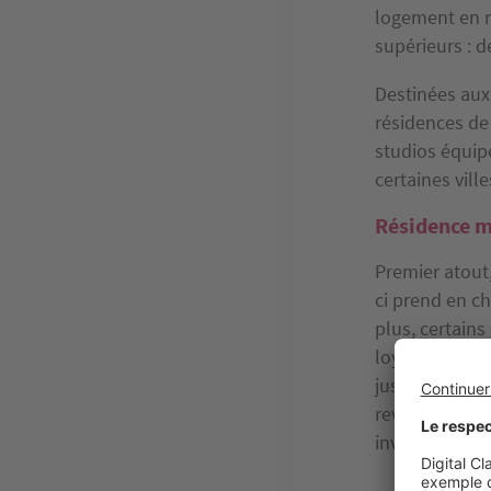
logement en r
supérieurs : 
Destinées aux 
résidences de
studios équip
certaines ville
Résidence me
Premier atout,
ci prend en ch
plus, certains
loyers, même s
jusqu’à verser
revenus avant 
investisseurs 