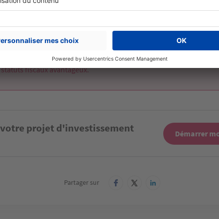
 POINTS CLÉS À RETENIR :
endements moyens de 4,5 %.
ogements destinés aux séniors, étudiants, hommes d’affaires ou to
 statuts fiscaux avantageux.
 votre projet d'investissement
Démarrer mo
Partager sur