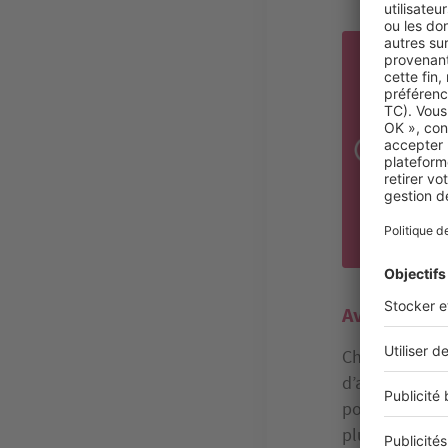
RE
Cert
rend
d’un
bien
un r
vigi
plus
Avantages f
Choisir d’inve
d’avantages fi
pourrez récupé
plus, vous pou