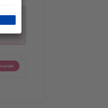
uristes.
n projet