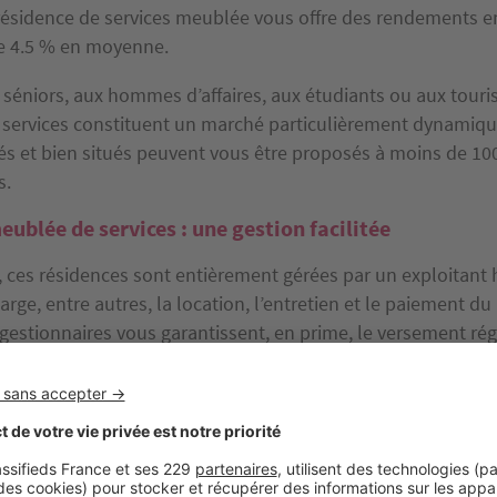
ésidence de services meublée vous offre des rendements e
de 4.5 % en moyenne.
séniors, aux hommes d’affaires, aux étudiants ou aux touris
 services constituent un marché particulièrement dynamique.
és et bien situés peuvent vous être proposés à moins de 10
s.
ublée de services : une gestion facilitée
 ces résidences sont entièrement gérées par un exploitant h
arge, entre autres, la location, l’entretien et le paiement d
 gestionnaires vous garantissent, en prime, le versement rég
i le logement n’est pas loué toute l’année. D’autres gestio
 une quote-part des loyers à l’avance, afin de générer de pr
la fin de la construction, de quoi épargner bien des tracas 
!