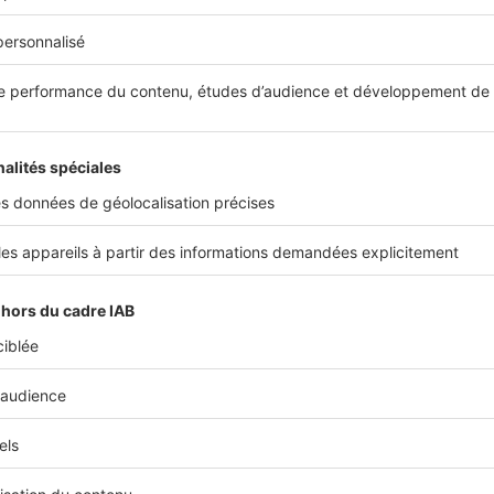
P (Loueur en Meublé Non Professionnel). Ici, vous pourrez 
s les intérêts d’emprunt et les charges usuelles, parmi lesqu
xe foncière ou encore le prix du bien selon le principe d’am
t conseillé par les promoteurs immobiliers, vous fera profit
 durant environ 20 ans. Ce dispositif est particulièrement re
vous percevez déjà des loyers de logements meublés. Car, i
de reporter le déficit foncier réalisé sur les autres logements
 via le dispositif Censi-Bouvard
n, le
dispositif Censi-Bouvard
est idéal si vous êtes peu imp
revente dans les 10 ans. Ici, des réductions d’impôt s’étala
 système d’amortissement du LMNP. Cette réduction peut a
ement HT, dans la limite de 300.000€. Ce dispositif, qui sera
016, vous permet d’économiser jusqu’à 3 666 € chaque année
si-Bouvard, ou statut en LMNP, à vous d’opter pour la solut
n la plus performante, selon votre situation.