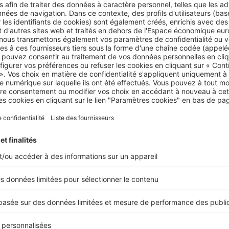
NDEMENTS, ATTENTION AUX TROP BELLES PROMES
ains promoteurs vous proposeront peut-être des projets aux taux 
ement annoncés supérieurs à 6/7 %. Attention, il s’agit probablem
e estimation trop haute, où les loyers ont été surévalués. D’une par
 risque de se louer difficilement, et d’autre part, l’exploitant risque 
abais sur les loyers versés, au moment du renouvellement du bail
lants : ne sélectionnez que les exploitants les plus solides et les mar
 porteurs.
iscaux et choix du statut du LMNP
stir dans une résidence meublée de services vous fera profit
nanciers et fiscaux particulièrement intéressants. Tout d’ab
rer la totalité de la TVA à 19.6 % acquittée sur le bien et le
rrez choisir parmi deux statuts fiscaux très avantageux. Par