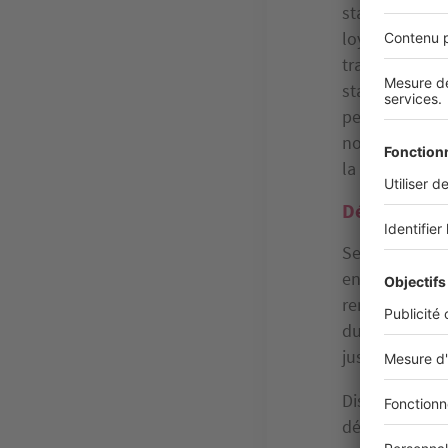
statut du LMN
loyers taxable
travaux, la ta
statut, souven
peu fiscalisés
notamment si 
la possibilité 
Défiscaliser
Seconde optio
envisagez une 
remplacent le
du prix du log
jusqu’à fin 2
Dispositif Cen
défiscalisatio