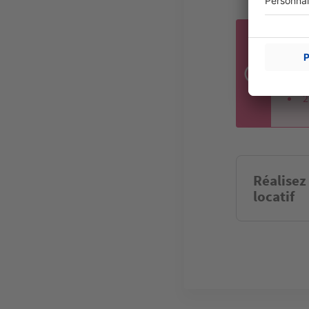
LES
R
L
2
Réalisez
locatif