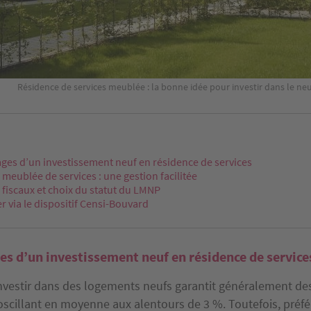
Résidence de services meublée : la bonne idée pour investir dans le ne
ges d’un investissement neuf en résidence de services
meublée de services : une gestion facilitée
fiscaux et choix du statut du LMNP
er via le dispositif Censi-Bouvard
es d’un investissement neuf en résidence de service
investir dans des logements neufs garantit généralement d
oscillant en moyenne aux alentours de 3 %. Toutefois, préfé