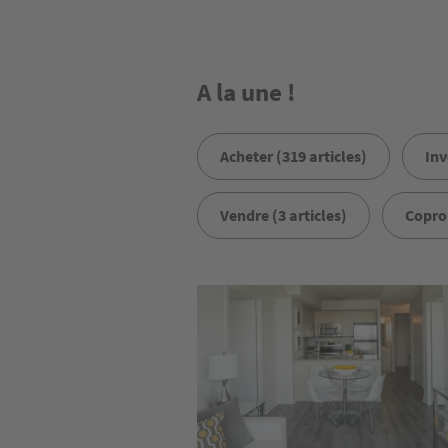
A la une !
Acheter (319 articles)
Inv
Vendre (3 articles)
Coprop
Image