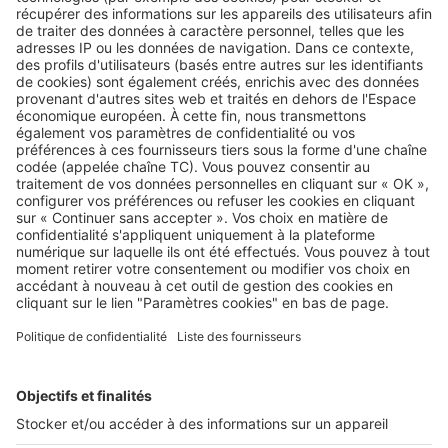
Image
Conseils d'experts
Qu’est-ce que la certification NF
Habitat ?
Image
Acheter
Quels sont les avantages d’acheter
dans l’immobilier neuf ?
Image
Réglementations
Carnet d’information du logement
neuf : la garantie transparence
pour les acquéreurs
Image
Réglementations