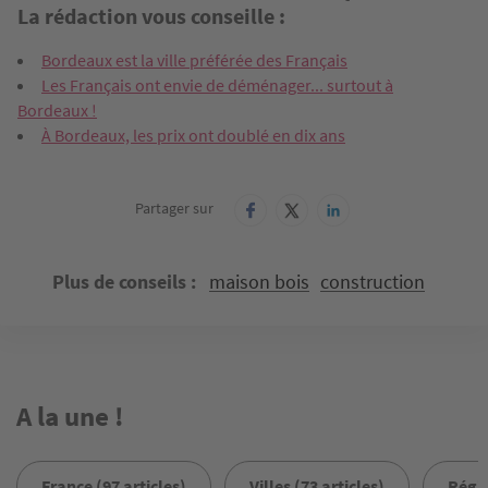
La rédaction vous conseille :
Bordeaux est la ville préférée des Français
Les Français ont envie de déménager... surtout à
Bordeaux !
À Bordeaux, les prix ont doublé en dix ans
Partager sur
Plus de conseils
maison bois
construction
A la une !
France (97 articles)
Villes (73 articles)
Régio