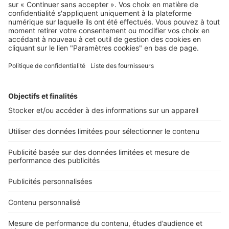
Image
Villes
Plan d'urgence pour l'immobilier
neuf à Lyon : ça marche !
Image
Villes
Logements neufs : -80 % de ventes à
Toulouse
SeLoger neuf c'est aussi...