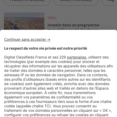
Image
Villes
Investir dans un programme
immobilier neuf à Bordeaux
Image
Villes
Opter pour un programme
immobilier neuf à Lyon
Image
Villes
Vivre à Paris : guide des quartiers et
budgets à prévoir