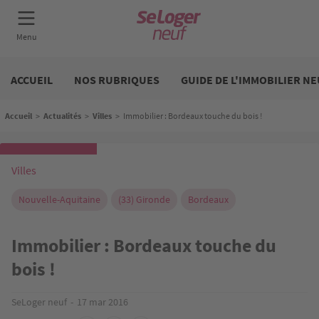
Aller
Neuf
au
ACCUEIL
NOS RUBRIQUES
GUIDE DE L'IMMOBILIER NE
contenu
principal
Fil d'Ariane
Accueil
>
Actualités
>
Villes
>
Immobilier : Bordeaux touche du bois !
Villes
Nouvelle-Aquitaine
(33) Gironde
Bordeaux
Immobilier : Bordeaux touche du
bois !
SeLoger neuf
17 mar 2016