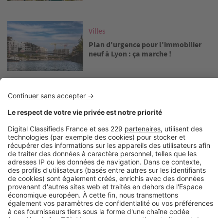
Image
Villes
Plan d'urgence pour l'immobilier
neuf à Lyon : ça marche !
Image
Villes
Logements neufs : -80 % de ventes à
Toulouse
Découvrez nos annonces
Acheter un appartement neuf