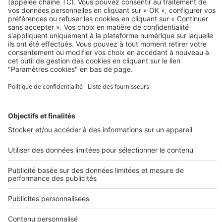
Lyon
Toulouse
Studio Paris
Bordeaux
Rennes
Strasbourg
Marseille
Appartement neuf
Île-de-France
Annecy
SeLoger neuf c'est aussi...