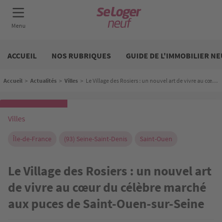
Aller
Neuf
au
ACCUEIL
NOS RUBRIQUES
GUIDE DE L'IMMOBILIER NE
contenu
principal
Fil d'Ariane
Accueil
>
Actualités
>
Villes
>
Le Village des Rosiers : un nouvel art de vivre au cœur du célèbre marché aux puces de Saint-Ouen-sur-Seine
Villes
Île-de-France
(93) Seine-Saint-Denis
Saint-Ouen
Le Village des Rosiers : un nouvel art
de vivre au cœur du célèbre marché
aux puces de Saint-Ouen-sur-Seine