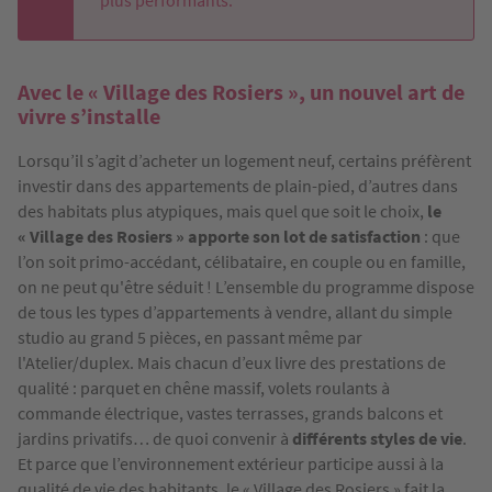
plus performants.
Avec le
«
Village des Rosiers
»
, un nouvel art de
vivre s’installe
Lorsqu’il s’agit d’acheter un logement neuf, certains préfèrent
investir dans des appartements de plain-pied, d’autres dans
des habitats plus atypiques, mais quel que soit le choix,
le
« Village des Rosiers » apporte son lot de satisfaction
: que
l’on soit primo-accédant, célibataire, en couple ou en famille,
on ne peut qu'être séduit ! L’ensemble du programme dispose
de tous les types d’appartements à vendre, allant du simple
studio au grand 5 pièces, en passant même par
l'Atelier/duplex. Mais chacun d’eux livre des prestations de
qualité : parquet en chêne massif, volets roulants à
commande électrique, vastes terrasses, grands balcons et
jardins privatifs… de quoi convenir à
différents styles de vie
.
Et parce que l’environnement extérieur participe aussi à la
qualité de vie des habitants, le « Village des Rosiers » fait la