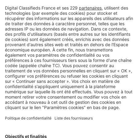
Image
Programmes neufs
Clos Le Nôtre à L’Isle-Adam : une
opportunité de choix à deux pas de
la marina
Image
Programmes neufs
La Marina à Cormeilles-en-Parisis :
vivez la dolce vita à 12 km de Paris
Image
Régions
Louvres-Puiseux en France : un
nouvel écoquartier entre ville et
campagne