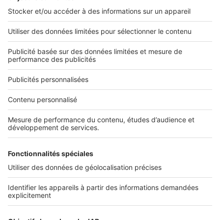
Image
Villes
Bezons restructure son centre-ville
avec 700 logements à la clé
SeLoger neuf c'est aussi...
DÉCOUVRIR
Annuaire des professionnels
SELOGER NEUF