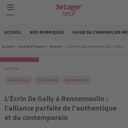
Aller
Neuf
au
ACCUEIL
NOS RUBRIQUES
GUIDE DE L'IMMOBILIER NE
contenu
principal
Fil d'Ariane
Accueil
>
Conseils d'experts
>
Acheter
>
L’Écrin De Gally à Rennemoulin : l’alliance parfaite de l’authentique et du contemporain
Acheter
Île-de-France
(78) Yvelines
Rennemoulin
L’Écrin De Gally à Rennemoulin :
l’alliance parfaite de l’authentique
et du contemporain