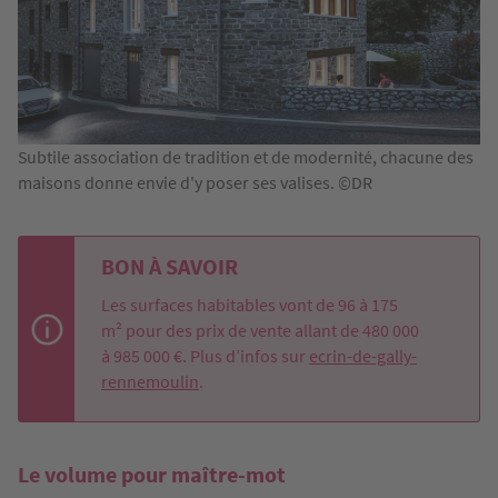
Subtile association de tradition et de modernité, chacune des
maisons donne envie d'y poser ses valises. ©DR
BON À SAVOIR
Les surfaces habitables vont de 96 à 175
m² pour des prix de vente allant de 480 000
à 985 000 €. Plus d’infos sur
ecrin-de-gally-
rennemoulin
.
Le volume pour maître-mot