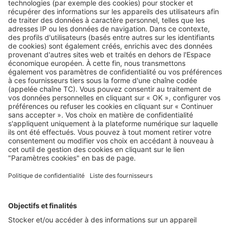
Vivre à Bordeaux : dans quel
quartier acheter dans la cité
girondine ?
Découvrez nos annonces
Acheter une maison neuve
Lyon
Rennes
Pas-de-Calais
Maine-et-Loire
Midi-Pyrénées
Toulouse
Landes
Alsace
Aveyron
Gard