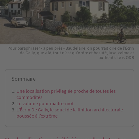
Pour paraphraser - à peu près - Baudelaire, on pourrait dire de l’Écrin
de Gally, que « là, tout n’est qu’ordre et beauté, luxe, calme et
authenticité ». ©DR
Sommaire
Une localisation privilégiée proche de toutes les
commodités
Le volume pour maître-mot
L’Écrin De Gally, le souci de la finition architecturale
poussée à l’extrême