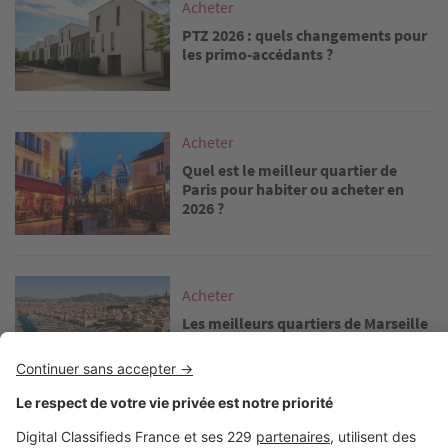
Acheter
PTZ 2026 : quels changements pour
les primo-accédants ?
Image
Acheter
Quel est le meilleur quartier de
Paris pour habiter ou acheter en
2026 ?
Image
Acheter
Les meilleurs quartiers de Marseille
où vivre – le guide complet 2026
Image
Acheter