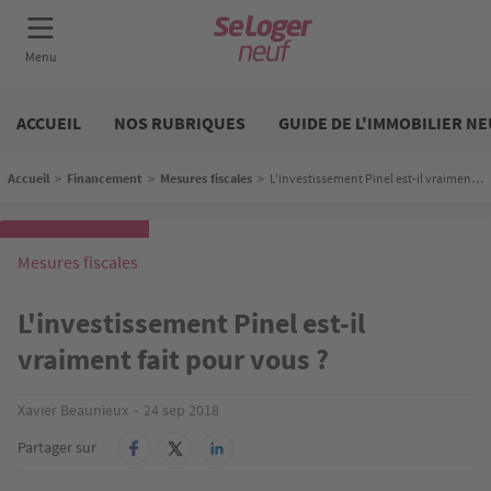
Aller
Neuf
au
ACCUEIL
NOS RUBRIQUES
GUIDE DE L'IMMOBILIER NE
contenu
principal
Fil d'Ariane
Accueil
>
Financement
>
Mesures fiscales
>
L'investissement Pinel est-il vraiment fait pour vous ?
Mesures fiscales
L'investissement Pinel est-il
vraiment fait pour vous ?
Xavier Beaunieux
24 sep 2018
Partager sur