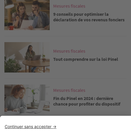
Image
Mesures fiscales
9 conseils pour optimiser la
déclaration de vos revenus fonciers
Image
Mesures fiscales
Tout comprendre sur la loi Pinel
Image
Mesures fiscales
Fin du Pinel en 2024 : dernière
chance pour profiter du dispositif
Image