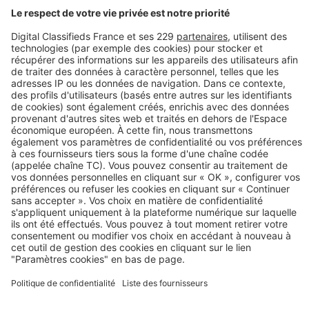
Mesures fiscales
Pinel : comment calculer le loyer en
zone A en 2023 ?
Découvrez nos annonces
Investir dans le neuf
Loi Pinel
Lille
Lyon
Marseille
Grenoble
Rennes
Toulouse
Montpellier
Nantes
Bordeaux
Strasbourg