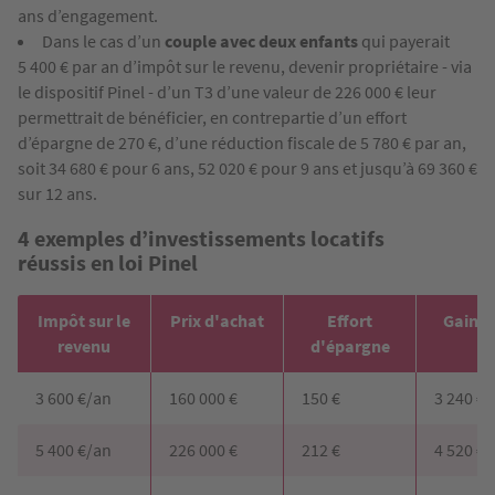
ans d’engagement.
Dans le cas d’un
couple avec deux enfants
qui payerait
5 400 € par an d’impôt sur le revenu, devenir propriétaire - via
le dispositif Pinel - d’un T3 d’une valeur de 226 000 € leur
permettrait de bénéficier, en contrepartie d’un effort
d’épargne de 270 €, d’une réduction fiscale de 5 780 € par an,
soit 34 680 € pour 6 ans, 52 020 € pour 9 ans et jusqu’à 69 360 €
sur 12 ans.
4 exemples d’investissements locatifs
réussis en loi Pinel
Impôt sur le
Prix d'achat
Effort
Gain fi
revenu
d'épargne
3 600 €/an
160 000 €
150 €
3 240 €
5 400 €/an
226 000 €
212 €
4 520 €