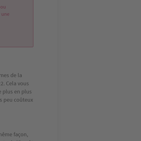
(ou
r une
rmes de la
22. Cela vous
e plus en plus
ès peu coûteux
a même façon,