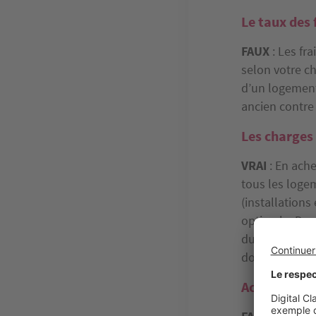
Le taux des 
FAUX
: Les fr
selon votre ch
d’un logement
ancien contre 
Les charges 
VRAI
: En ach
tous les loge
(installations
optimale. De 
durant les deu
donc d’un aut
Acheter neuf