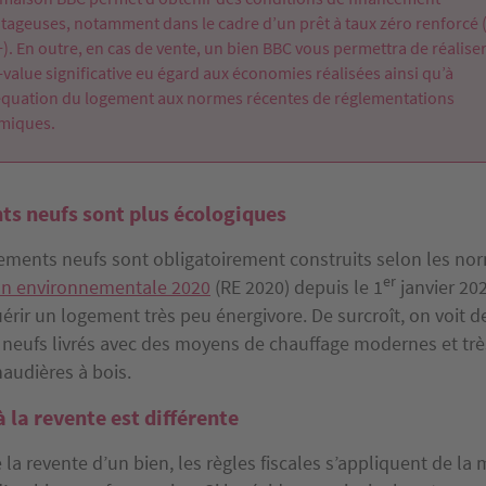
tageuses, notamment dans le cadre d’un prêt à taux zéro renforcé 
). En outre, en cas de vente, un bien BBC vous permettra de réalise
-value significative eu égard aux économies réalisées ainsi qu’à
équation du logement aux normes récentes de réglementations
miques.
ts neufs sont plus écologiques
ements neufs sont obligatoirement construits selon les no
er
on environnementale 2020
(RE 2020) depuis le 1
janvier 20
rir un logement très peu énergivore. De surcroît, on voit d
neufs livrés avec des moyens de chauffage modernes et tr
haudières à bois.
à la revente est différente
e la revente d’un bien, les règles fiscales s’appliquent de l