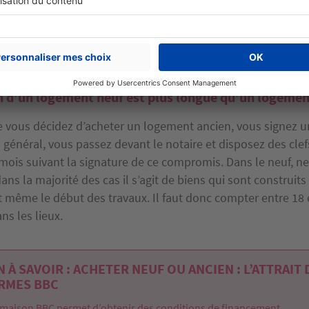
n, vous avez plus de chance de vivre au plus près du centre
 commodités qu’il offre. Mais si le neuf a votre préférence, 
en lisière de la zone urbaine, ce qui vous permet de profite
 la circulation automobile, de plus de calme.
on d’un logement neuf est plus longue qu’un logemen
e vous décidez d’acheter un logement ancien, vous signez
 général, vous passez devant le notaire et disposez des cle
 mois suivant la signature de ce compromis. Dans le neuf, n
dans la majorité des cas il s’agit de biens qui sont construits
t même le début des travaux. Il faut donc compter entre 18 
ns les lieux.
 À SAVOIR : ACHETER NEUF OU ANCIEN : L’ATTRAIT 
RMES BBC
maison BBC permet d’obtenir des conditions de financement