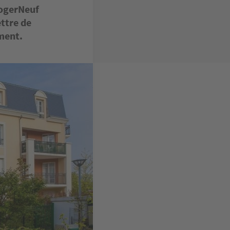
LogerNeuf
ettre de
ment.