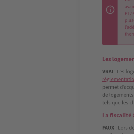
avan
PTZ+
plus
l’ad
ther
Les logemen
VRAI
: Les log
réglementati
permet d’acqué
de logements 
tels que les c
La fiscalité 
FAUX
: Lors d