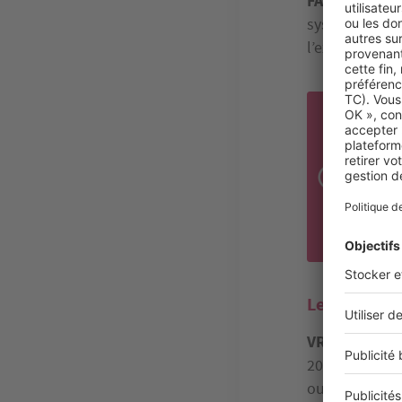
FAUX
: Si vou
systématiquem
l’extérieur. C
BON
GAR
Dans
parf
bien
vous
Le prix d’ac
VRAI
: On est
20 % par rappo
ou ancien pour