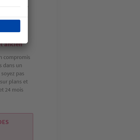
-ville, et de
vous serez
r d’une
t ancien
 un compromis
fs dans un
e soyez pas
 sur plans et
et 24 mois
DES