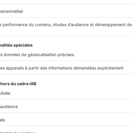
mobilier neuf est construit et équipé selon certaines norme
cquéreur de tous travaux durant 10 à 20 ans.
spose des garanties biennales et décennales qui offrent l’as
être indemnisé en cas de préjudice suite à la livraison du bi
, les biens immobiliers neufs sont systématiquement livrés
e parking, comme nous l’avons vu précédemment. Ces plac
 dans le prix d’achat du logement, mais notez bien que selo
nt aurait une valeur de 7 000 à 20 000 €.
 ou ancien apporte un cadre de vie différent
t, si vous souhaitez vivre en centre-ville, sachez que vous a
ouver un logement dans le neuf. Pour que des logements ne
 faut des terrains disponibles, et c’est bien souvent à la péri
 l’extérieur que vous avez le plus de chance de les trouver.
 le cadre de vie diffère selon votre choix : en jetant votre d