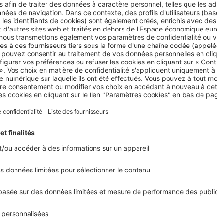
s disposez d’une voiture, sachez que les logements neufs so
ent livrés avec une place de parking, qu’elle soit en sous-s
ela n’est que très rarement le cas pour les logements anciens
 À SAVOIR :
ACHETER NEUF OU ANCIEN : QUELLES
ANTIES ?
 le cas de l’achat d’un logement neuf, vous bénéficiez de la
garanti
ait achèvement
qui dure un an à compter de la date de réception de
. Cette garantie porte sur tous les défauts de conformité et malfaç
 pourriez signaler lors du procès-verbal de réception du logement.
quisition d’un logement neuf est plus élevé
ime qu’un bien immobilier dans le neuf a un montant plus é
rt à celui d’un bien immobilier dans l’ancien. Vous hésitez
 cette raison ? Pour rappel, certains critères peuvent justifi