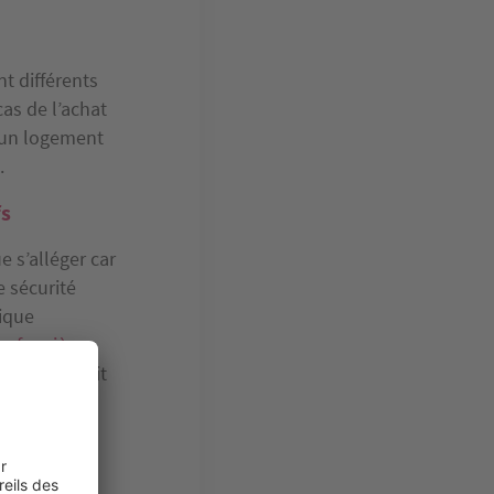
t différents
cas de l’achat
 un logement
.
fs
e s’alléger car
 sécurité
nique
xe foncière
on. Il s’agit