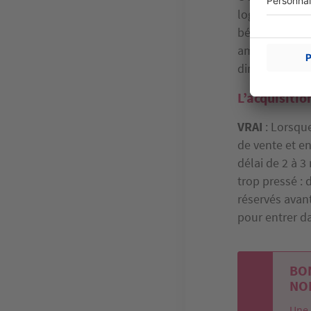
logement ancie
bénéficier des
amené à vivre 
diminution de
L’acquisiti
VRAI
: Lorsqu
de vente et en
délai de 2 à 3
trop pressé : 
réservés avan
pour entrer da
BON
NO
Une 