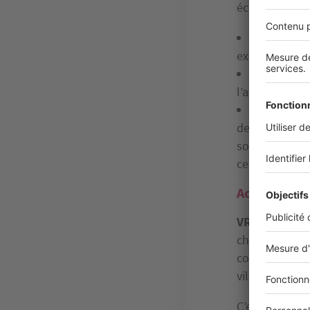
écart :
Un bien im
exonèrent l’a
Le bien di
l’acquéreur d’
En général
deux places d
sont comprises
cet emplaceme
Acheter neuf
VRAI
: En effe
chance d’y tr
construits, il
villes voire à
C’est pourquoi