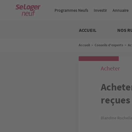
Aller
au
Programmes Neufs
Investir
Annuaire
contenu
principal
Neuf
ACCUEIL
NOS R
Fil
Accueil
>
Conseils d'experts
>
Ac
d'Ariane
Acheter
Acheter
reçues
Blandine Rochell