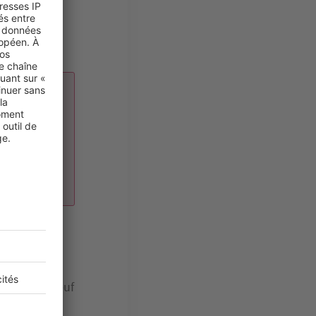
nt quasi
ol ou à
.
e de
 votre
ons que
levé de 15 à
 à acheter neuf
er un tel