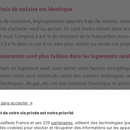
frais de notaire est identique
ais de mutation, improprement appelés frais de notaire, seron
oix d’acheter neuf ou ancien. Ils sont moins élevés dans le 
 neuf. Comptez 6 à 8 % du montant de la transaction pour
3 à 4 % dans le cas d’un bien plus récent ou vendu sur plan
courantes sont plus faibles dans les logements neu
etant un logement neuf, vous verrez votre facture énergétiqu
ments neufs sont construits selon des normes techniques de
 électriques, de gaz, etc.) et une isolation thermique et pho
plus, vous serez exonéré partiellement ou totalement de
ta
x premières années qui suivent l’achèvement de la constructi
re critère déterminant pour acheter neuf ou ancien !
 ou ancien : pour se garer,
c’est du pareil au même