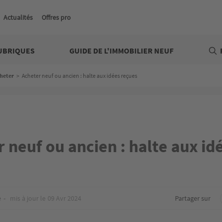
Actualités
Offres pro
UBRIQUES
GUIDE DE L'IMMOBILIER NEUF
heter
>
Acheter neuf ou ancien : halte aux idées reçues
 neuf ou ancien : halte aux id
e
mis à jour le
09 Avr 2024
Partager sur