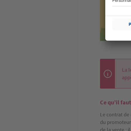
La l
app
Ce qu’il fau
Le contrat de
du promoteur
de la vente : 