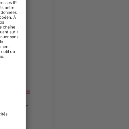
né
 versement du
avancement des
 de l’acte
re du contrat
romoteur à
t des
ce de la