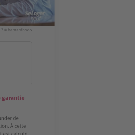
on ? © bernardbodo
e garantie
ander de
ion. À cette
 est calculé