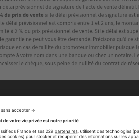
 délai prévisionnel de signature de l'acte de vente définitif
% du prix de vente
si le délai prévisionnel de signature est 
i le délai prévisionnel est compris entre 1 et 2 ans, le mont
imité à 2 % du prix prévisionnel de vente. Si le délai est supé
e garantie ne peut vous être demandé. Précisons qu’à ce s
risque en cas de faillite du promoteur immobilier puisque l
compte à votre nom dans une banque ou chez un notaire. L
caisser le chèque, sous peine de nullité du contrat de rése