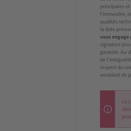
principales et
l'immeuble, le
qualités techn
la date prévue
vous engage 
signature pour
garantie. Au-d
de l’intégrali
respect du con
excédant de pl
Le c
déla
pro