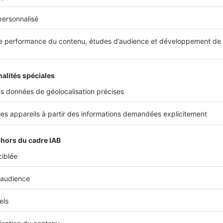
s murs et
95 % du prix à l'achèvement des travaux
. Le pro
voir des versements intermédiaires, sous réserve de respecte
lafonds. Il vous restera donc à payer 5 % à la mise à dispo
f en cas de réserves pour défauts de conformité. Si vous av
ilier pour financer l'achat de votre logement neuf, la ban
 fur et à mesure des appels de fonds.