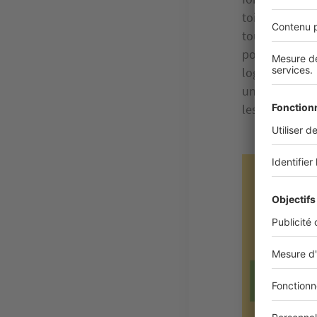
toiture et de
toutefois pré
pourcentages p
logement, sau
un prêt immob
les sommes au
Image