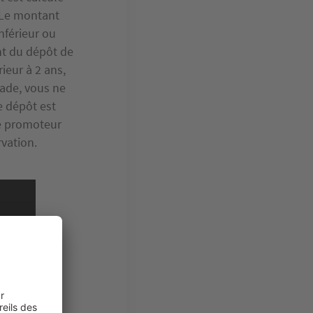
. Le montant
inférieur ou
ant du dépôt de
rieur à 2 ans,
tade, vous ne
e dépôt est
e promoteur
rvation.