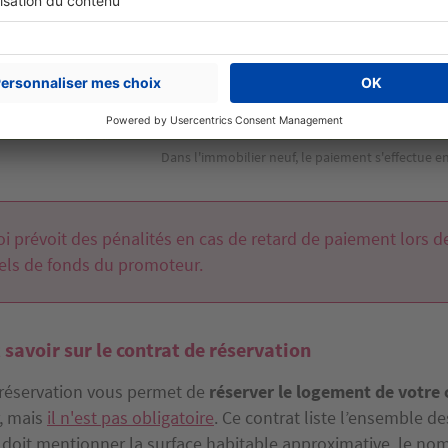
Dans l'immobilier neuf, le paiement s'effectue e
oi prévoit des pénalités en cas de retard de paiement lors d
els de fonds du promoteur.
t savoir sur le contrat de réservation
 réservation vous permet de
réserver le logement de votre 
, mais
il n'est pas obligatoire
. Ce contrat liste l’ensemble d
il doit mentionner la surface habitable approximative, le no