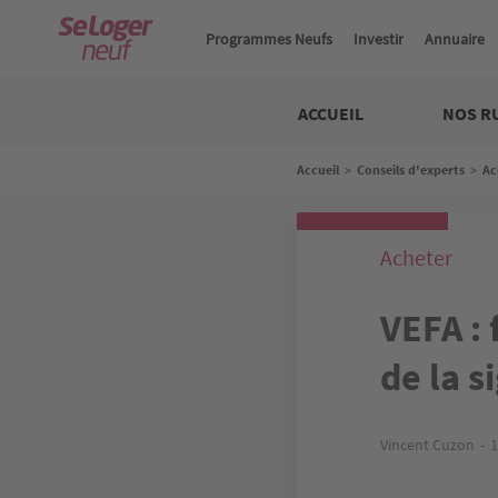
Aller
au
Programmes Neufs
Investir
Annuaire
contenu
principal
Neuf
ACCUEIL
NOS R
Fil
Accueil
>
Conseils d'experts
>
Ac
d'Ariane
Acheter
VEFA : 
de la s
Vincent Cuzon
1