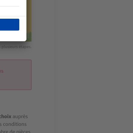
n plusieurs étapes.
es
choix
auprès
es conditions
mbre de pièces