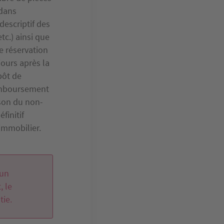
 dans
descriptif des
tc.) ainsi que
de réservation
ours après la
pôt de
 remboursement
ison du non-
finitif
immobilier.
'un
, le
tie.