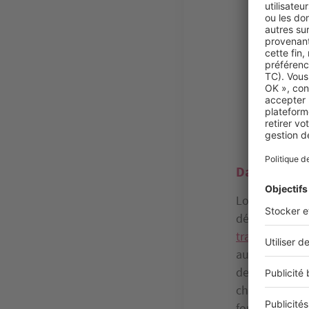
Dans l'immo
Lors de l'acha
dépôt de gara
travaux
. L’éc
authentique de
de réservatio
chaque étape d
fondations, 70