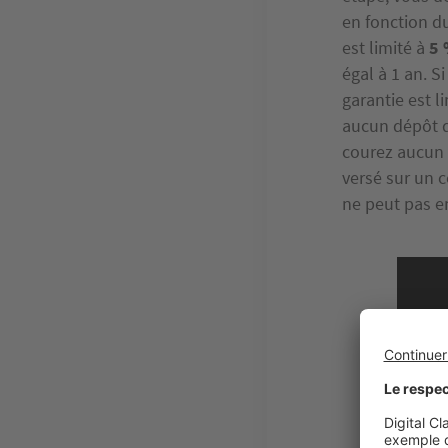
en fonction du
est limité à
5 
égal à 1 an. S
garantie est l
aucun dépôt d
courez aucun 
versé sur un 
ne peut pas en