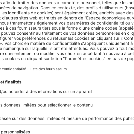
bilier neuf, le paiement d'un logement est échelon
t d'un logement neuf sur plan, le contrat prévoit, après le
ntie, un
échelonnement des paiements
,
en fonction de l'
héancier des paiements vous est présenté lors de la signature
 vente chez le notaire, soit quelques mois après la signatu
n. Les pourcentages maximaux que peut vous réclamer le p
e la construction sont fixés par la loi : 35 % à l'achèvemen
 % à la mise « hors d'eau », c'est-à-dire après la mise en pla