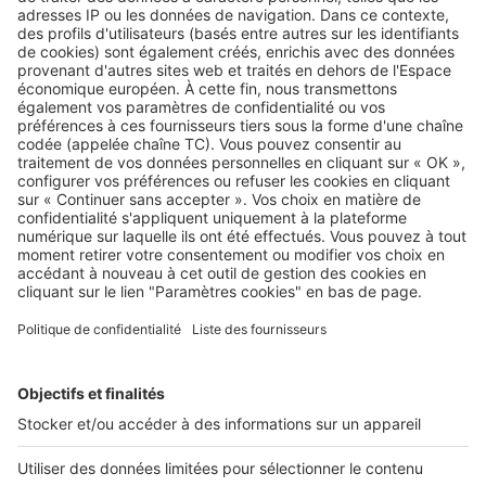
Image
Acheter
Quel est le meilleur quartier de
Paris pour habiter ou acheter en
2026 ?
Image
Acheter
Les meilleurs quartiers de Marseille
où vivre – le guide complet 2026
Image
Acheter
Vivre à Bordeaux : dans quel
quartier acheter dans la cité
girondine ?