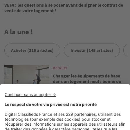
VEFA : les questions à se poser avant de signer le contrat de
vente de votre logement !
A la une !
Acheter (319 articles)
Investir (145 articles)
Image
Acheter
Changer les équipements de base
dans un logement neuf : bonne ou
mauvaise idée ?
Image
Acheter
PTZ 2026 : quels changements pour
les primo-accédants ?