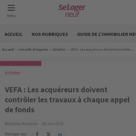
Aller
Neuf
au
ACCUEIL
NOS RUBRIQUES
GUIDE DE L'IMMOBILIER NE
contenu
principal
Fil d'Ariane
Accueil
>
Conseils d'experts
>
Acheter
>
VEFA : Les acquéreurs doivent contrôler les travaux à chaque appel de fonds
Acheter
VEFA : Les acquéreurs doivent
contrôler les travaux à chaque appel
de fonds
Blandine Rochelle
05 nov 2018
Partager sur