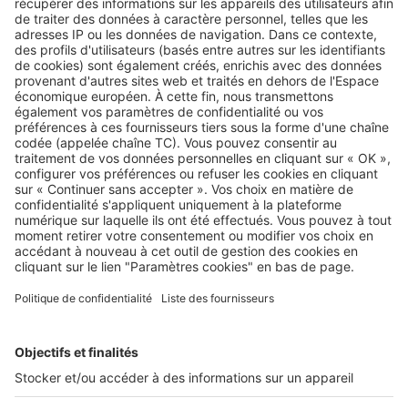
Image
Acheter
Vivre à Bordeaux : dans quel
quartier acheter dans la cité
girondine ?
Image
Investir
Top 5 des villes les plus ensoleillées
de France pour vivre et investir au
soleil
Image
Investir
Investir en Nouvelle-Aquitaine : le
bord de mer attractif malgré la
crise du neuf