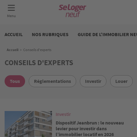
Aller
Neuf
au
ACCUEIL
NOS RUBRIQUES
GUIDE DE L'IMMOBILIER NE
contenu
principal
Fil d'Ariane
Accueil
>
Conseils d'experts
CONSEILS D'EXPERTS
Tous
Réglementations
Investir
Louer
Image
Investir
Dispositif Jeanbrun : le nouveau
levier pour investir dans
l’immobilier locatif en 2026