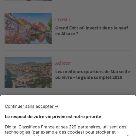
Image
Investir
Grand Est : où investir dans le neuf
en Alsace ?
Image
Acheter
Les meilleurs quartiers de Marseille
où vivre – le guide complet 2026
Image
Investir
Immobilier neuf : où investir dans la
région Grand Est ?