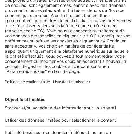
Découvrez nos annonces
Nos programmes immobiliers neufs
Paris
Nantes
Bordeaux
Tarn
Bourgogne
Manche
Marne
Charente
Aude
Landes
SeLoger neuf c'est aussi...