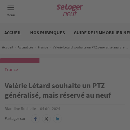
Aller
Neuf
au
ACCUEIL
NOS RUBRIQUES
GUIDE DE L'IMMOBILIER NE
contenu
principal
Fil d'Ariane
Accueil
>
Actualités
>
France
>
Valérie Létard souhaite un PTZ généralisé, mais réservé au neuf
France
Valérie Létard souhaite un PTZ
généralisé, mais réservé au neuf
Blandine Rochelle
04 déc 2024
Partager sur