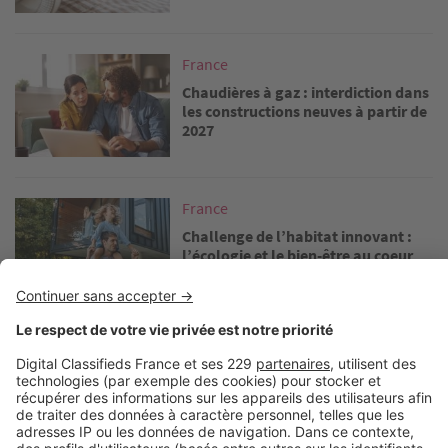
Image
France
Chaudières à gaz : interdiction dans
les constructions neuves à partir de
2027
Image
France
Challenge de l’habitat innovant :
l’écologie et le bien-être au coeur
des nouvelles innovations
Image
France
Don d’un logement neuf : vers une
exonération des droits de
succession ?