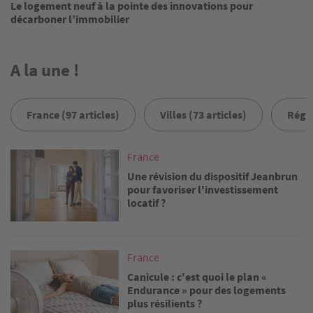
Le logement neuf à la pointe des innovations pour
décarboner l’immobilier
A la une !
France (97 articles)
Villes (73 articles)
Régio
Image
France
Une révision du dispositif Jeanbrun
pour favoriser l'investissement
locatif ?
Image
France
Canicule : c'est quoi le plan «
Endurance » pour des logements
plus résilients ?