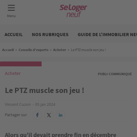
Aller
Neuf
au
ACCUEIL
NOS RUBRIQUES
GUIDE DE L'IMMOBILIER NE
contenu
principal
Fil d'Ariane
Accueil
>
Conseils d'experts
>
Acheter
>
Le PTZ muscle son jeu !
Acheter
PUBLI-COMMUNIQUÉ
Le PTZ muscle son jeu !
Vincent Cuzon
05 jan 2024
Partager sur
Alors qu’il devait prendre fin en décembre