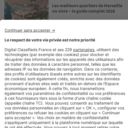
Les meilleurs quartiers de Marseille
où vivre – le guide complet 2026
Image
Acheter
Vivre à Bordeaux : dans quel
quartier acheter dans la cité
girondine ?
Découvrez nos annonces
Acheter dans l'immobilier neuf
Immobilier neuf
Acheter un appartement neuf
Loi Pinel
Programme neuf Paris