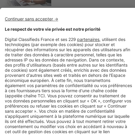
Image
Investir
Investissement locatif : comment
choisir le bon programme neuf ?
Découvrez nos annonces
Acheter un appartement neuf
Lyon
Toulouse
Studio Paris
Bordeaux
Rennes
Strasbourg
Marseille
Appartement neuf
Île-de-France