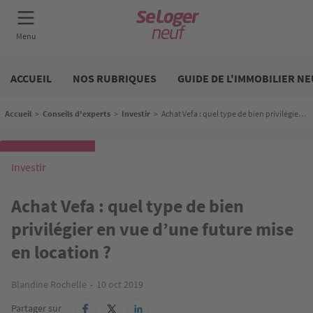
Aller
Neuf
au
ACCUEIL
NOS RUBRIQUES
GUIDE DE L'IMMOBILIER NE
contenu
principal
Fil d'Ariane
Accueil
>
Conseils d'experts
>
Investir
>
Achat Vefa : quel type de bien privilégier en vue d’une future mise en location ?
Investir
Achat Vefa : quel type de bien
privilégier en vue d’une future mise
en location ?
Blandine Rochelle
10 oct 2019
Partager sur