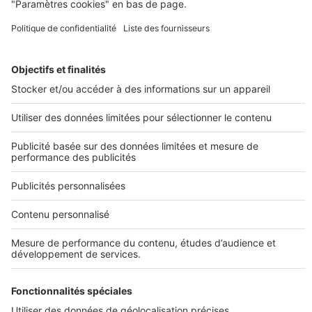
Annecy
SeLoger neuf c'est aussi...
DÉCOUVRIR