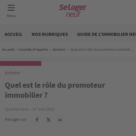
Aller
Neuf
au
ACCUEIL
NOS RUBRIQUES
GUIDE DE L'IMMOBILIER NE
contenu
principal
Fil d'Ariane
Accueil
>
Conseils d'experts
>
Acheter
>
Quel est le rôle du promoteur immobilier ?
Acheter
Quel est le rôle du promoteur
immobilier ?
Quentin Gres
07 aoû 2024
Partager sur