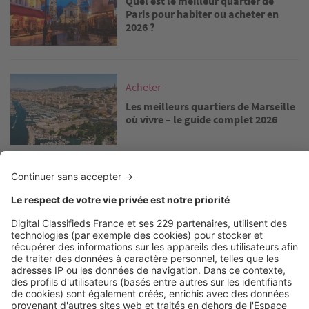
Quel est le meilleur quartier de
Paris pour habiter ou acheter en
2026 ?
Image
Acheter
Les meilleurs quartiers de Marseille
où vivre – le guide complet 2026
Image
Acheter
Vivre à Bordeaux : dans quel
quartier acheter dans la cité
girondine ?