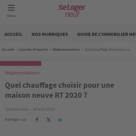
Aller
Neuf
au
ACCUEIL
NOS RUBRIQUES
GUIDE DE L'IMMOBILIER NE
contenu
principal
Fil d'Ariane
Accueil
>
Conseils d'experts
>
Réglementations
>
Quel chauffage choisir pour une maison neuve RT 2020 ?
Réglementations
Quel chauffage choisir pour une
maison neuve RT 2020 ?
Quentin Gres
19 aoû 2024
Partager sur