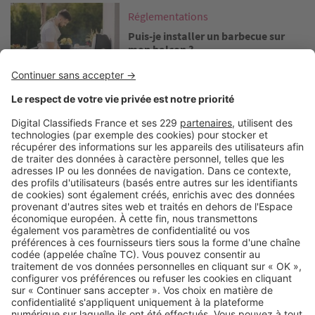
Image
Réglementations
Puis-je installer un barbecue sur
mon balcon ?
Image
Réglementations
Puis-je étendre mon linge sur mon
balcon ou à ma fenêtre ?
Image
Réglementations
Comment se calcule la surface
habitable dans un logement neuf ?
Image