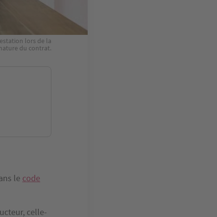
estation lors de la
nature du contrat.
dans le
code
ucteur, celle-