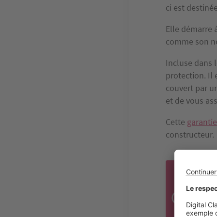
ci est destiné
Elle démarre à
comme son no
Incluse dans 
protection. Il
couvert par un
et de vous ass
Cette
garantie
constructeur.
Ava
vous
le c
d'au