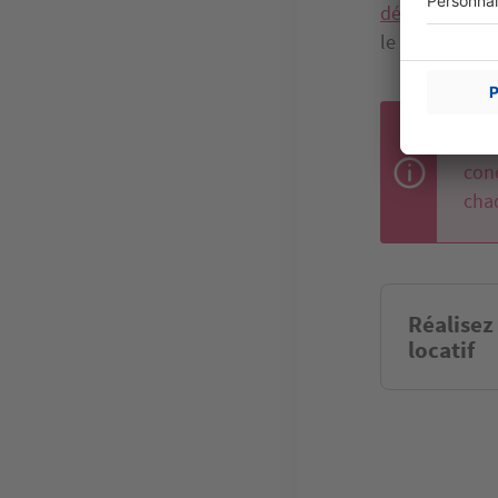
défaut de con
le logement i
Les 
con
cha
Réalisez
locatif