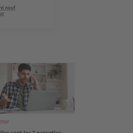
t neuf
ur
e
eter
lles sont les 7 garanties