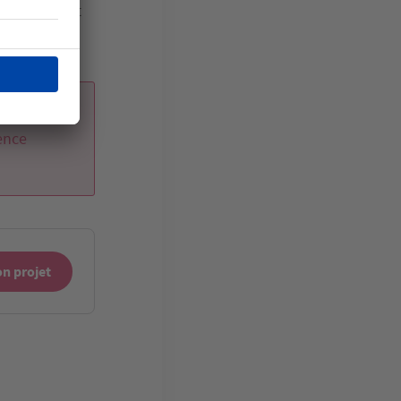
que rendrait
e
ence
n projet