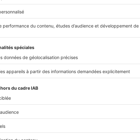
 malfaçons couvertes par la garantie décenna
ments de structure du bâtiment, la garantie couvre les
insta
s
du bâti : l’ensemble de la tuyauterie et des canalisations 
réseau (gaz, eau, électricité).
tains équipements sont aussi concernés par la
décennale
, 
 leur remplacement nécessite de toucher à la structure d
.
égorie, on retrouve les gardes-corps sur un balcon, les huis
es (baies vitrées) ou fenêtres, mais aussi les fenêtres de toît
ègle comportant des exceptions, il y en a aussi dans la
gar
es éléments dissociables de la structure peuvent entrer dan
, à la condition qu’ils aient été installés en même temps qu
que leurs malfaçons
rendent le logement inhabitable
.
’un
logement écologique
fonctionnant uniquement à l’énergi