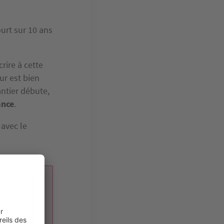
ourt sur 10 ans
rire à cette
ur est bien
antier débute,
ance
.
 avec le
que
est pas
r