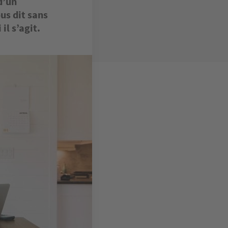
d’un
us dit sans
il s’agit.