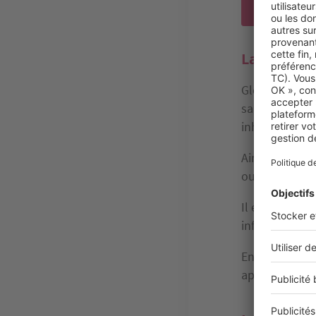
La garanti
Globalement, 
sa structure, 
inhabitable. O
Ainsi, vous p
ou un affaiss
Il en va de m
infiltrations 
Enfin, la
garan
appartement,