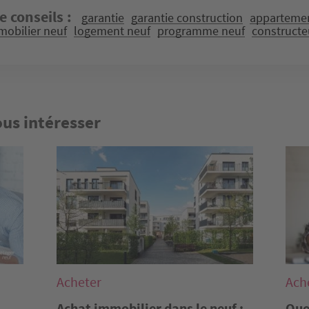
e conseils
garantie
garantie construction
appartemen
mobilier neuf
logement neuf
programme neuf
constructe
ous intéresser
Image
Imag
Acheter
Ach
Achat immobilier dans le neuf :
Que