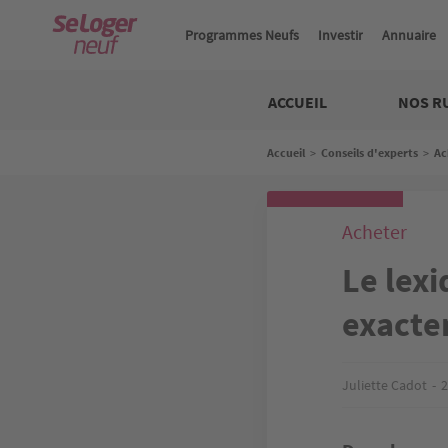
Aller
au
Programmes Neufs
Investir
Annuaire
contenu
principal
Neuf
ACCUEIL
NOS R
Fil
Accueil
>
Conseils d'experts
>
Ac
d'Ariane
Acheter
Le lexi
exacte
Juliette Cadot
2