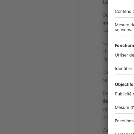
Les autres
Outre les élé
indissociable
raccordant au 
Notez que cer
changement ou
l’appartement
Dans cette cat
certaines port
Toute bonne r
décennale
: d
cette garantie
principal et 
Dans le cas d