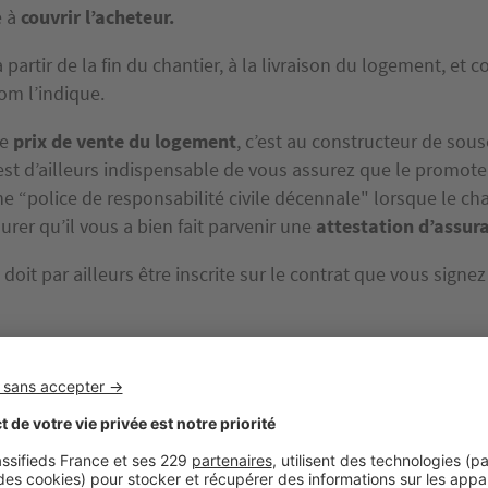
e à
couvrir l’acheteur.
 partir de la fin du chantier, à la livraison du logement, et c
m l’indique.
le
prix de vente du logement
, c’est au constructeur de sousc
 est d’ailleurs indispensable de vous assurez que le promote
e “police de responsabilité civile décennale" lorsque le ch
urer qu’il vous a bien fait parvenir une
attestation d’assur
doit par ailleurs être inscrite sur le contrat que vous signez
nt toute démarche, pensez à vous assurer que les défauts 
 constatez relèvent bien de la garantie décennale ! Si ce n’
as, pas de panique, il se peut que ceux-ci soient couverts pa
tres garanties.