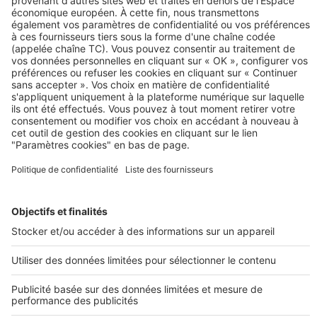
Découvrez nos annonces
Acheter un appartement neuf
Lyon
Toulouse
Studio Paris
Bordeaux
Rennes
Strasbourg
Marseille
Appartement neuf
Île-de-France
Annecy
SeLoger neuf c'est aussi...