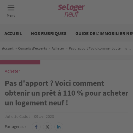
Aller
Neuf
au
ACCUEIL
NOS RUBRIQUES
GUIDE DE L'IMMOBILIER NE
contenu
principal
Fil d'Ariane
Accueil
>
Conseils d'experts
>
Acheter
>
Pas d'apport ? Voici comment obtenir un prêt à 110 % pour acheter un logement neuf !
Acheter
Pas d'apport ? Voici comment
obtenir un prêt à 110 % pour acheter
un logement neuf !
Juliette Cadot
09 avr 2023
Partager sur