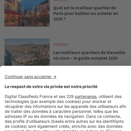
Quel est le meilleur quartier de
Paris pour habiter ou acheter en
2026 ?
Image
Acheter
Les meilleurs quartiers de Marseille
où vivre – le guide complet 2026
Image
Acheter
Vivre à Bordeaux : dans quel
quartier acheter dans la cité
girondine ?