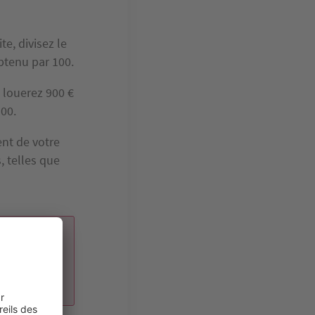
e, divisez le
obtenu par 100.
 louerez 900 €
100.
ent de votre
, telles que
usque