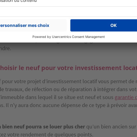
re logement mis en location. C’est ce que l’on va appeler la r
cul sera encore plus précis et vous devrez donc ajouter dan
battements fiscaux conférés par le dispositif
que vous ave
rix de votre bien, du zonage et de l’engagement de location
ndre.
hoisir le neuf pour votre investissement locat
f pour votre projet d’investissement locatif vous permet de 
 travaux, de réfection ou de réparation à intégrer dans votr
l’immeuble dans lequel il se situe est neuf et sous
garantie 
s. Il n'y aura donc aucune dépense de ce type à prévoir ava
 bien neuf pourra se louer plus cher
qu’un bien ancien sur
ez votre rendement de quelques points.