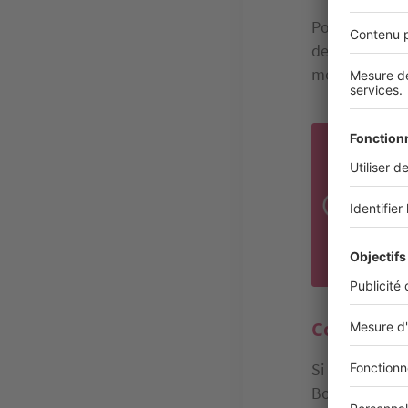
Pour calculer
de vos charge
montant annue
Le 
n’ét
n’au
l’im
bou
Comment se 
Si vous avez p
Bouvard, alor