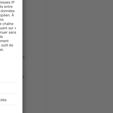
er un calcul
e
agence de
ne pouvez pas
 les parties
 gros travaux
xemple.
nt
,