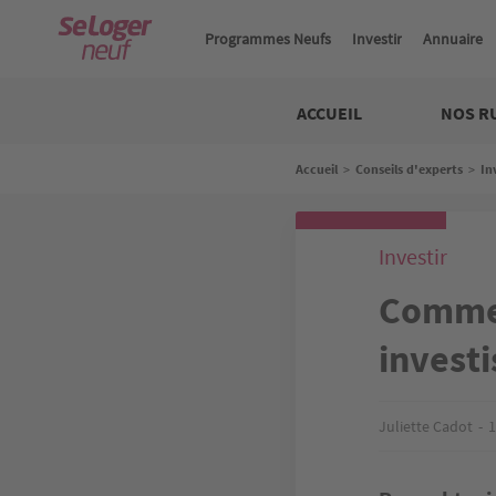
Aller
au
Programmes Neufs
Investir
Annuaire
contenu
principal
Neuf
ACCUEIL
NOS R
Fil
Accueil
>
Conseils d'experts
>
In
d'Ariane
Investir
Commen
investi
Juliette Cadot
1