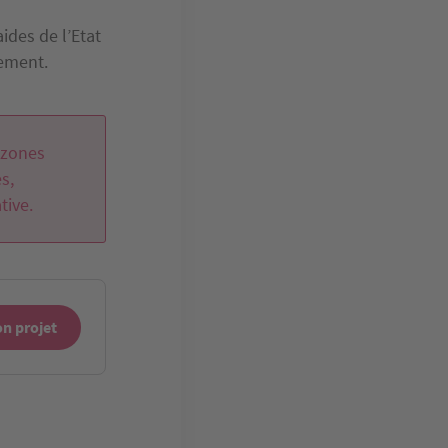
ides de l’Etat
sement.
 zones
s,
tive.
n projet