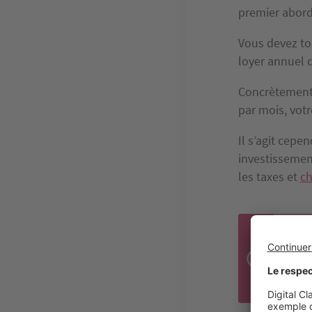
premier abord
Vous devez tou
loyer annuel d
Concrètement,
par mois, votr
Il s’agit cepen
investissement
les taxes et
ch
Le r
géné
6 % 