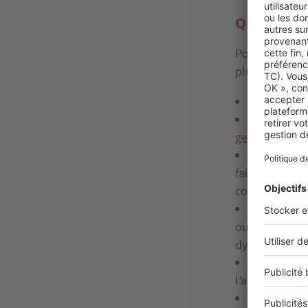
Quel est l
Pour connaîtr
plus poussé, 
La taxe fon
Les frais d
gestion locati
Les charge
faire payer au
communes, et
Les dépens
ou grosses i
dysfonctionne
Les assura
l’assurance lo
Les intérê