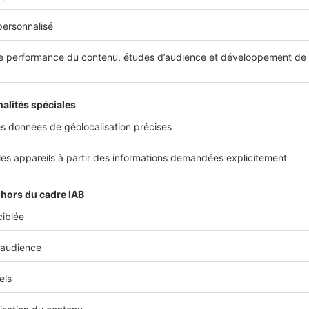
 le rendement locatif net, vous devez d’abord enlever tous 
s, assurances et taxes annuelles additionnées les unes aux
l des loyers.
rendement locatif net va changer chaque année, vos dépens
ant pas les mêmes. Au début de votre mise en location, vou
rez pas de travaux votés dans la copropriété, par exemple,
meuble étant neuf. Ce genre de dépenses sera plutôt à prév
t de plusieurs années.
passe le calcul lorsque l’on investit via un d
our objectif d’acheter votre bien neuf via le
dispositif Pinel
o
s vos abattements fiscaux devront rentrer dans le calcul d