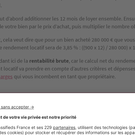
.
t d’abord additionner les 12 mois de loyer ensemble. Ensuit
e votre bien par le prix d’achat, puis multiplier le nombre 
 cela veut dire que pour un bien acheté 280 000 € que vous
e rendement locatif sera de 3,85 % : ((900 x 12) / 280 000) x 
dant ici de la
rentabilité brute
, car le calcul net du rendem
 locatif va prendre en compte d’autres critères et dépenses
arges
qui vous incombent en tant que propriétaire.
endement locatif moyen dans l’immobilier résidentiel est
ralement compris entre 3 et 5 %, mais celui-ci peut aller j
si vous louez votre bien neuf meublé.