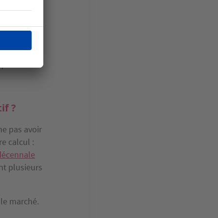
entabilité
s votre
z choisi, en
 que vous
if ?
ne pas avoir
e calcul :
décennale
nt plusieurs
 le marché.