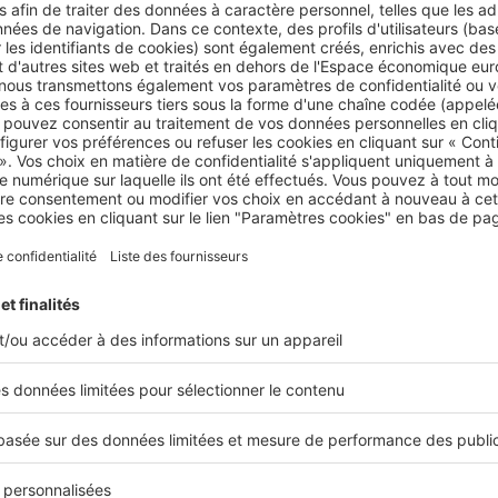
e calcul pour le rendement locatif net ?
e le
rendement locatif net
de votre bien, vous devrez réalis
qui prend en compte différents montants :
cière.
e gestion si vous choisissez de faire appel aux services d’un
ve
.
s locatives non récupérables : c’est-à-dire celles que vous 
 locataire, soit les réfections de l’immeuble, les travaux dans
c.
es de travaux qui n’incombent pas au locataire, comme les
nterventions, comme un changement d’équipement dont le
ment n’est pas de son fait et hors garantie biennale, par e
nces diverses comme l’
assurance propriétaire non occupa
yers impayés, l’assurance de votre crédit immobilier.
ts d’emprunt.