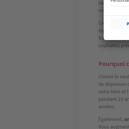
locatif de vot
nette-nette.
Ce dernier cal
équation les
a
fonction du p
souhaitez pre
Pourquoi c
Choisir le neu
de dépenses de
votre bien et 
pendant 10 an
années.
Également,
un
Vous augment