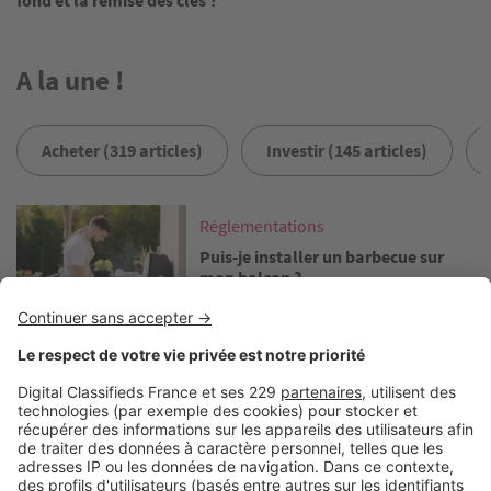
A la une !
Acheter (319 articles)
Investir (145 articles)
Image
Réglementations
Puis-je installer un barbecue sur
mon balcon ?
Image
Réglementations
Puis-je étendre mon linge sur mon
balcon ou à ma fenêtre ?