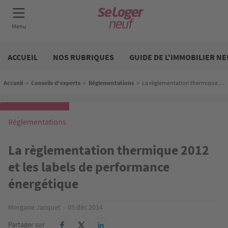
Aller
Neuf
au
ACCUEIL
NOS RUBRIQUES
GUIDE DE L'IMMOBILIER NE
contenu
principal
Fil d'Ariane
Accueil
>
Conseils d'experts
>
Réglementations
>
La règlementation thermique 2012 et les labels de performance énergétique
Réglementations
La règlementation thermique 2012
et les labels de performance
énergétique
Morgane Jacquet
05 déc 2014
Partager sur