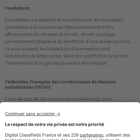
Fondations
Essentielles à la stabilité de tout bâtiment, les fondations
permettent à la structure qu’elles soutiennent d’être
efficacement ancrée dans le terrain, de voir sa charge
correctement répartie et de bénéficier d’une assise correcte.
Le plus souvent, les fondations d’une maison sont
constituées de béton armé. Selon les spécificités du terrain,
l’intervention d’un géologue pourra être requise.
Fédération Française des Constructeurs de Maisons
Individuelles (FFCMI)
Forte de plus de 350 constructeurs adhérents, cette
fédération est à l’origine de la création du label « maison de
confiance ». Gage de qualité et de sécurité, cette charte oblige
notamment ses signataires à respecter une véritable
déontologie professionnelle. En cas de contrat passé avec un
adhérent à la FFCMI, les garanties (livraison, parfait