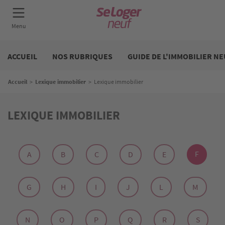
Aller
Neuf
au
ACCUEIL
NOS RUBRIQUES
GUIDE DE L'IMMOBILIER NE
contenu
principal
Fil d'Ariane
Accueil
>
Lexique immobilier
>
Lexique immobilier
LEXIQUE IMMOBILIER
F
A
B
C
D
E
G
H
I
J
L
M
N
O
P
Q
R
S