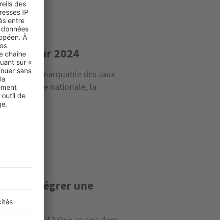
euves pour 2024
ne hausse remarquable des taux
rix à échelle nationale, la
s pour intégrer une
mobilier neuf ? Que ce soit dans