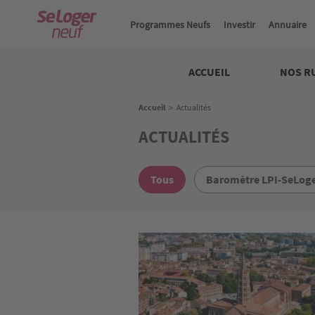
Aller
au
Programmes Neufs
Investir
Annuaire
contenu
principal
Neuf
ACCUEIL
NOS R
Fil
Accueil
>
Actualités
d'Ariane
ACTUALITÉS
Tous
Baromètre LPI-SeLog
Image