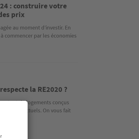
4 : construire votre
des prix
sagée au moment d’investir. En
– à commencer par les économies
respecte la RE2020 ?
it surtout de logements conçus
es moyens actuels. On vous fait