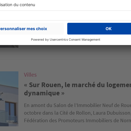
Les Français veulent acheter un lo
que coûte »
Concessions sur la surface et la localisation, aide
des matériaux qui met les prix des logements neu
dépassent pour devenir propriétaires...
Villes
« Sur Rouen, le marché du logemen
dynamique »
En amont du Salon de l’Immobilier Neuf de Roue
octobre dans la Cité de Rollon, Laura Dubuisson
Fédération des Promoteurs Immobiliers de Norm