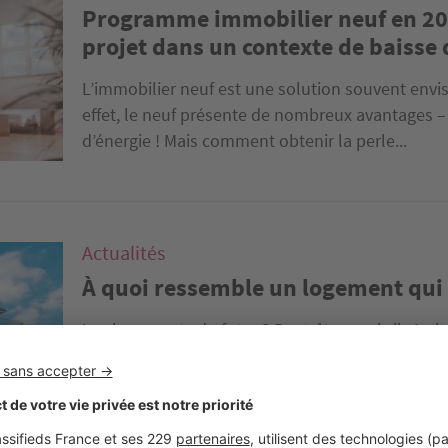
Programme immobilier neuf en 202
projet dans un contexte de baisse 
L’immobilier neuf est une solution souvent envi
effet, le neuf présente de nombreux avantages 
d’énergie ! Mais comment obtenir la perle...
Actualités
À quoi ressemble un logement qui 
Les logements du futur ? Peut-être, mais il s’ag
pour être les plus écologiques possibles, avec l
faire le tour du propriétaire !