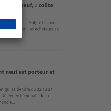
gement neuf, « coûte
 des proches... Malgré la crise
fs en tension, les acheteurs se
t neuf est porteur et
n qui se tiendra du 22 au 24
, Déléguée Régionale de la
andie...