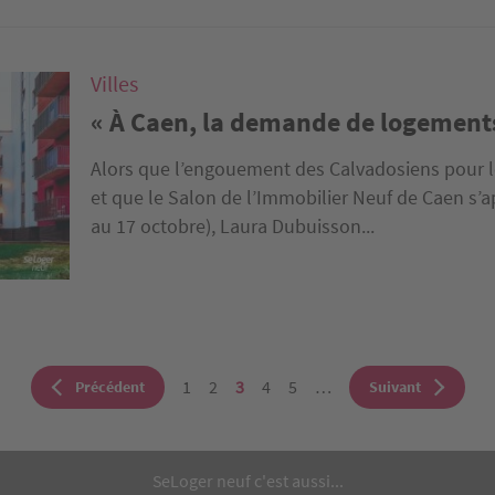
Villes
« À Caen, la demande de logements 
Alors que l’engouement des Calvadosiens pour l
et que le Salon de l’Immobilier Neuf de Caen s’a
au 17 octobre), Laura Dubuisson...
ination
Page
1
Page
2
Page
3
Page
4
Page
5
…
Page
Précédent
Page
Suivant
précédente
suivante
courante
SeLoger neuf c'est aussi...