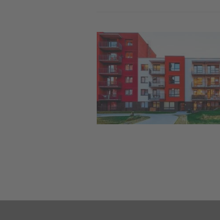
Image
Pag