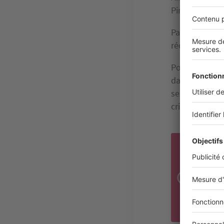
Pinel classiqu
Par exemple, 
réduction sera
Pour continuer
dans un loge
seulement offr
critères envi
Les 