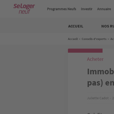
Aller
au
Programmes Neufs
Investir
Annuaire
contenu
principal
Neuf
ACCUEIL
NOS R
Fil
Accueil
>
Conseils d'experts
>
Ac
d'Ariane
Acheter
Immobil
pas) e
Juliette Cadot
2