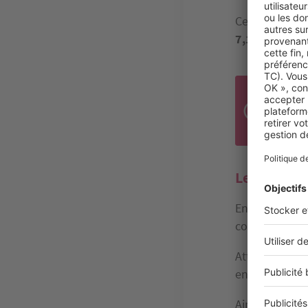
Cependant, pe
7,1 % d’augm
À Pa
20,5
Le 1er janv
En faisant un
compter sur
l
Attention ! Ce
entrée.
Ainsi, en 2023