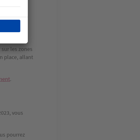
secondaire
upertaxe.
sur les zones
n place, allant
ement
.
 2023, vous
ous pourrez