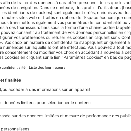
nsez à anticiper ! La taxe flambe à compter de 2023, prena
entation
en raison de l’inflation.
ris intra-muros, la taxe d’habitation est passée de 13,5 % à
 % !
ier 2023, la nouvelle Loi Pinel est entrée en v
investissement locatif dans le neuf en 2023
, vous pourrez
a loi Pinel
pour réduire vos impôts.
lle-ci
se transforme progressivement et la loi Pinel +
prép
, si vous investissez dans un appartement qui entre dans le 