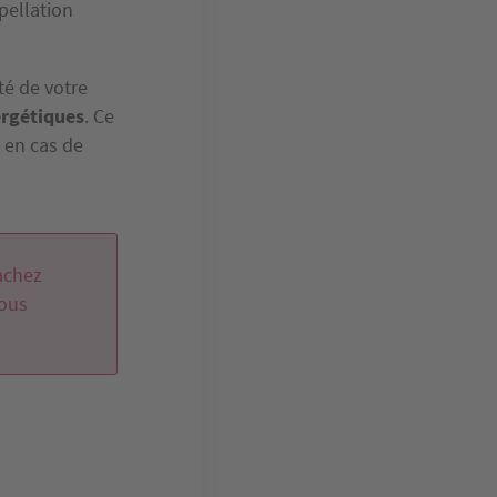
pellation
té de votre
rgétiques
. Ce
s en cas de
achez
vous