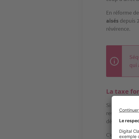
En réforme de
aisés
depuis 20
révérence.
Séqu
qui 
La taxe fo
Si vous
accéde
restez exonér
définitive, et
C’est l’un de