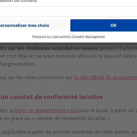
nces secondaires sont imposées plus haut
 nouvelle année, vous comptez investir dans une
résidence 
nce. Dans 5000 communes, les élus pourront imposer une s
ts sur les résidences secondaires neuves
peuvent flamber 
et c’est déjà le cas pour certaines villes où la taxe est déjà e
d’augmentation.
us sur les villes concernées sur
le site officiel du gouvern
’un constat de conformité locative
itez
acheter un appartement neuf
pour le louer, à partir de
 en place un « constat de conformité locative ».
applicable à partir du premier semestre de cette année, v