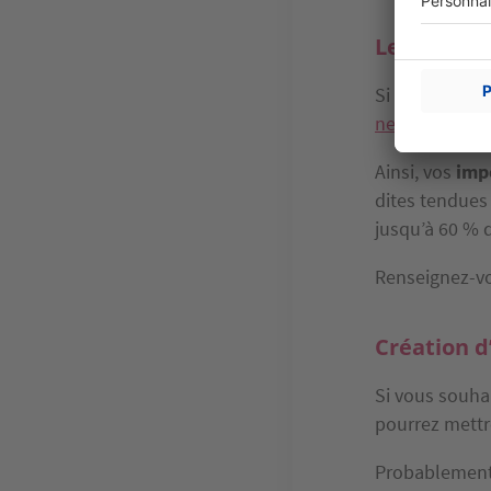
Les réside
Si pour cette
neuve
, prude
Ainsi, vos
impô
dites tendues 
jusqu’à 60 % 
Renseignez-vo
Création d
Si vous souha
pourrez mettre
Probablement 