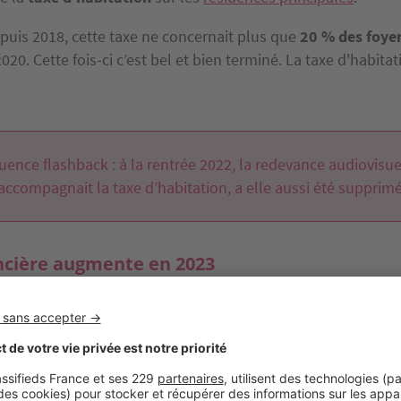
puis 2018, cette taxe ne concernait plus que
20 % des foyer
20. Cette fois-ci c’est bel et bien terminé. La taxe d'habitati
ence flashback : à la rentrée 2022, la redevance audiovisue
accompagnait la taxe d’habitation, a elle aussi été supprim
ncière augmente en 2023
z à la propriété
dans le neuf en 2023, pas de changement 
é de
taxe foncière
pendant les deux ans qui suivent la réalis
 ce, quel que soit votre niveau de revenus.
s nombreux
avantages d’un achat dans le neuf
.