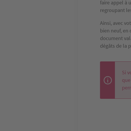
faire appel à 
regroupant les
Ainsi, avec vo
bien neuf, en 
document valab
dégâts de la p
Si v
que 
perm