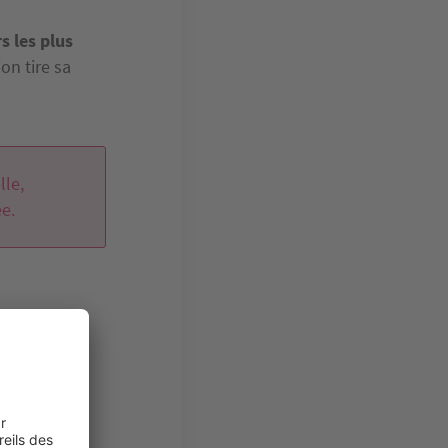
s les plus
on tire sa
lle,
ée.
en vue, vous
ation