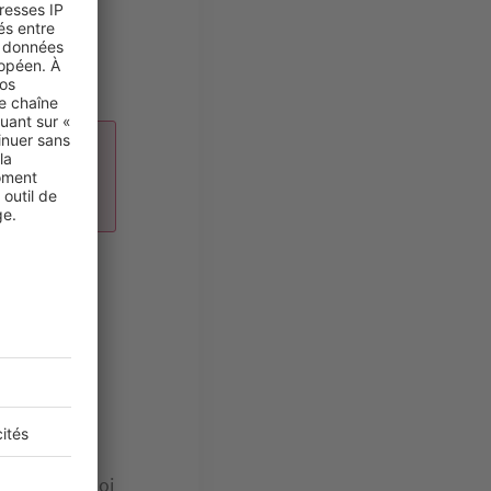
nt environ
igueur
 toujours
are son
cadre de la loi