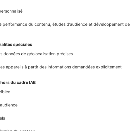
e,
votre réduction d’impôt sera moindre par rapport à 20
si vous mettez votre
bien neuf à louer en loi Pinel
sur 12 an
 de 17,5 % en 2023, là ou elle était de 21 % en 2022.
 à bénéficier de la
réduction d’impôt
maximale, il vous faud
ment
qui soit en conformité avec la
nouvelle loi Pinel +.
Il
ir un certain niveau de confort aux locataires, mais aussi r
ronnementaux.
nouveaux critères de la loi Pinel + sont, entre autres :
une surface minimale pour chaque type de logement,
un accès à un espace extérieur,
une double exposition si vous investissez dans un T3.