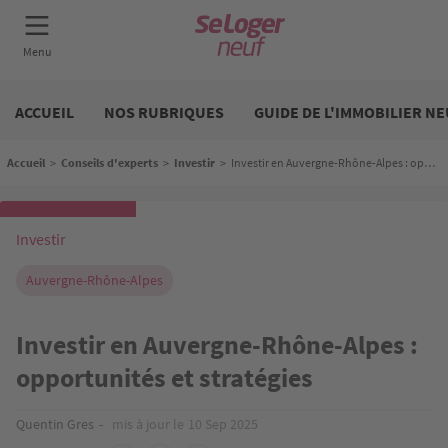
Aller
Neuf
au
ACCUEIL
NOS RUBRIQUES
GUIDE DE L'IMMOBILIER NE
contenu
principal
Fil d'Ariane
Accueil
>
Conseils d'experts
>
Investir
>
Investir en Auvergne-Rhône-Alpes : opportunités et stratégies
Investir
Auvergne-Rhône-Alpes
Investir en Auvergne-Rhône-Alpes :
opportunités et stratégies
Quentin Gres
mis à jour le
10 Sep 2025